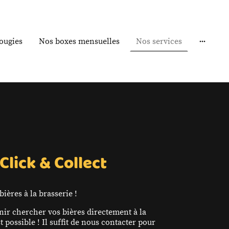
ougies
Nos boxes mensuelles
Nos services
Click & Collect
ières à la brasserie !
nir chercher vos bières directement à la
st possible ! Il suffit de nous contacter pour