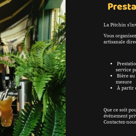
Prest
La Pitchin s’i
Vous organisez
artisanale dire
Prestatio
service p
Bière au 
mesure
À partir 
Que ce soit po
événement priv
Contactez-nous