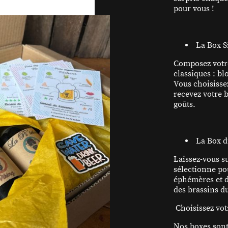
pour vous !
La Box Si
Composez votre
classiques : b
Vous choisisse
recevez votre b
goûts.
La Box du
Laissez-vous s
sélectionne po
éphémères et d
des brassins 
Choisissez vo
Nos boxes sont