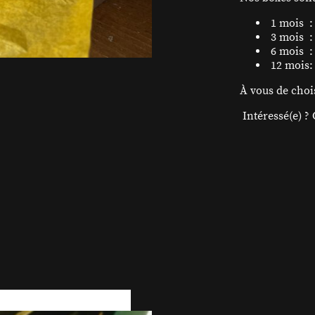
1 mois : 
3 mois : 
6 mois : 
12 mois:
À vous de choi
Intéressé(e) ?