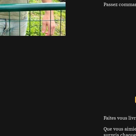
Passez command
Faites vous li
Que vous aimie
surpris chaque